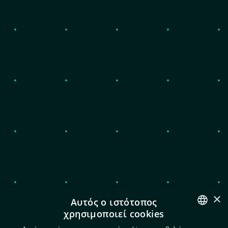
Θεσσαλονίκη, Ελλάδα
Επικοινωνία
info@exeo.gr
2310 317 770
Πολιτική Απορρήτου και cookies
Όροι χρήσης
Πολιτική Ασφάλειας Πληροφοριών
×
Αυτός ο ιστότοπος
χρησιμοποιεί cookies
ENGLISH