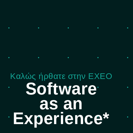
Καλώς ήρθατε στην EXEO
S
o
f
t
w
a
r
e
a
s
a
n
E
x
p
e
r
i
e
n
c
e
*