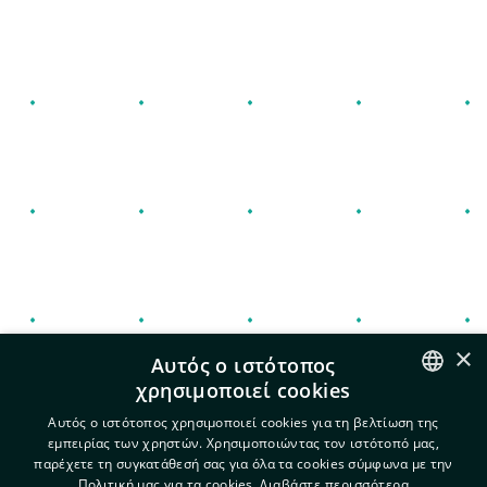
info@exeo.gr
2310 317 770
Πολιτική Απορρήτου και cookies
Όροι χρήσης
Πολιτική Ασφάλειας Πληροφοριών
×
Αυτός ο ιστότοπος
χρησιμοποιεί cookies
ENGLISH
Αυτός ο ιστότοπος χρησιμοποιεί cookies για τη βελτίωση της
εμπειρίας των χρηστών. Χρησιμοποιώντας τον ιστότοπό μας,
GREEK
παρέχετε τη συγκατάθεσή σας για όλα τα cookies σύμφωνα με την
Πολιτική μας για τα cookies.
Διαβάστε περισσότερα
© 2022 EXEO. All Rights Reserved.